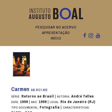
PESQUISAR NO ACERVO
APRESENTAÇÃO
INÍCIO
Carmen
AB.RCf.022
Retorno ao Brasil
|
André Telles
SÉRIE:
AUTORIA:
1999
|
1999
|
Rio de Janeiro (RJ)
DATA:
ANO:
LOCAL:
Fotografia
|
TIPO DOCUMENTAL:
CARACTERÍSTICAS: