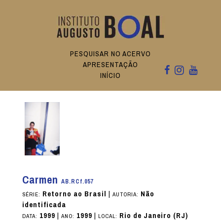
PESQUISAR NO ACERVO
APRESENTAÇÃO
INÍCIO
Carmen
AB.RCf.057
Retorno ao Brasil
|
Não
SÉRIE:
AUTORIA:
identificada
1999
|
1999
|
Rio de Janeiro (RJ)
DATA:
ANO:
LOCAL: