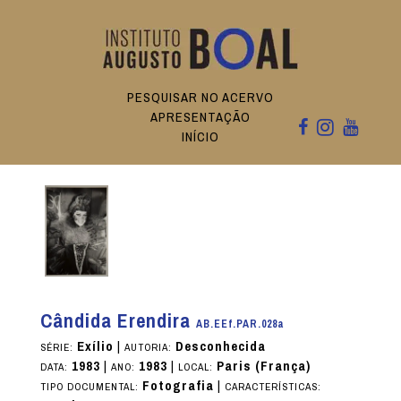
PESQUISAR NO ACERVO
APRESENTAÇÃO
INÍCIO
Cândida Erendira
AB.EEf.PAR.028a
Exílio
|
Desconhecida
SÉRIE:
AUTORIA:
1983
|
1983
|
Paris (França)
DATA:
ANO:
LOCAL:
Fotografia
|
TIPO DOCUMENTAL:
CARACTERÍSTICAS: