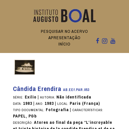
PESQUISAR NO ACERVO
APRESENTAÇÃO
INÍCIO
Cândida Erendira
AB.EEf.PAR.053
Exílio
|
Não identificada
SÉRIE:
AUTORIA:
1983
|
1983
|
Paris (França)
DATA:
ANO:
LOCAL:
Fotografia
|
TIPO DOCUMENTAL:
CARACTERÍSTICAS:
PAPEL, P&b
Atores ao final da peça “L’incroyable
DESCRIÇÃO:
et triste histoire de la candide Erendira et de sa