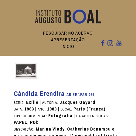
PESQUISAR NO ACERVO
APRESENTAÇÃO
INÍCIO
Cândida Erendira
AB.EEf.PAR.036
Exílio
|
Jacques Gayard
SÉRIE:
AUTORIA:
1983
|
1983
|
Paris (França)
DATA:
ANO:
LOCAL:
Fotografia
|
TIPO DOCUMENTAL:
CARACTERÍSTICAS:
PAPEL, P&b
Marina Vlady, Catherine Bonamou e
DESCRIÇÃO:
outros em cena da peça “L’incroyable et triste