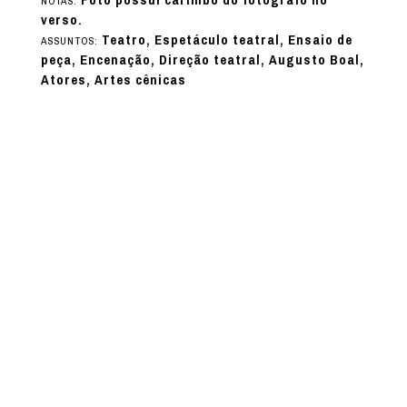
Foto possui carimbo do fotógrafo no
NOTAS:
verso.
Teatro, Espetáculo teatral, Ensaio de
ASSUNTOS:
peça, Encenação, Direção teatral, Augusto Boal,
Atores, Artes cênicas