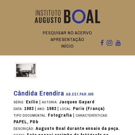
PESQUISAR NO ACERVO
APRESENTAÇÃO
INÍCIO
Cândida Erendira
AB.EEf.PAR.005
Exílio
|
Jacques Gayard
SÉRIE:
AUTORIA:
1983
|
1983
|
Paris (França)
DATA:
ANO:
LOCAL:
Fotografia
|
TIPO DOCUMENTAL:
CARACTERÍSTICAS:
PAPEL, P&b
Augusto Boal durante ensaio da peça.
DESCRIÇÃO: