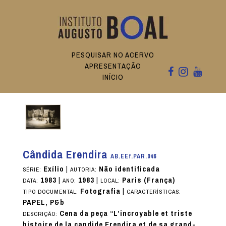
PESQUISAR NO ACERVO
APRESENTAÇÃO
INÍCIO
Cândida Erendira
AB.EEf.PAR.046
Exílio
|
Não identificada
SÉRIE:
AUTORIA:
1983
|
1983
|
Paris (França)
DATA:
ANO:
LOCAL:
Fotografia
|
TIPO DOCUMENTAL:
CARACTERÍSTICAS:
PAPEL, P&b
Cena da peça “L’incroyable et triste
DESCRIÇÃO:
histoire de la candide Erendira et de sa grand-