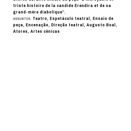
triste histoire de la candide Erendira et de sa
grand-mère diabolique”.
Teatro, Espetáculo teatral, Ensaio de
ASSUNTOS:
peça, Encenação, Direção teatral, Augusto Boal,
Atores, Artes cênicas