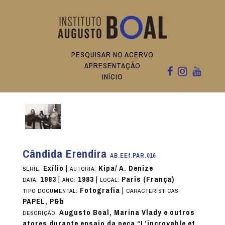
PESQUISAR NO ACERVO
APRESENTAÇÃO
INÍCIO
Cândida Erendira
AB.EEf.PAR.016
Exílio
|
Kipa/ A. Denize
SÉRIE:
AUTORIA:
1983
|
1983
|
Paris (França)
DATA:
ANO:
LOCAL:
Fotografia
|
TIPO DOCUMENTAL:
CARACTERÍSTICAS:
PAPEL, P&b
Augusto Boal, Marina Vlady e outros
DESCRIÇÃO:
atores durante ensaio da peça “L’incroyable et