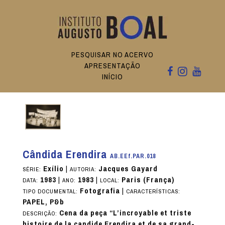
PESQUISAR NO ACERVO
APRESENTAÇÃO
INÍCIO
Cândida Erendira
AB.EEf.PAR.018
Exílio
|
Jacques Gayard
SÉRIE:
AUTORIA:
1983
|
1983
|
Paris (França)
DATA:
ANO:
LOCAL:
Fotografia
|
TIPO DOCUMENTAL:
CARACTERÍSTICAS:
PAPEL, P&b
Cena da peça “L’incroyable et triste
DESCRIÇÃO:
histoire de la candide Erendira et de sa grand-