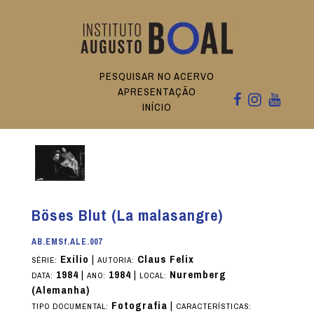
PESQUISAR NO ACERVO
APRESENTAÇÃO
INÍCIO
Böses Blut (La malasangre)
AB.EMSf.ALE.007
Exílio
|
Claus Felix
SÉRIE:
AUTORIA:
1984
|
1984
|
Nuremberg
DATA:
ANO:
LOCAL:
(Alemanha)
Fotografia
|
TIPO DOCUMENTAL:
CARACTERÍSTICAS: