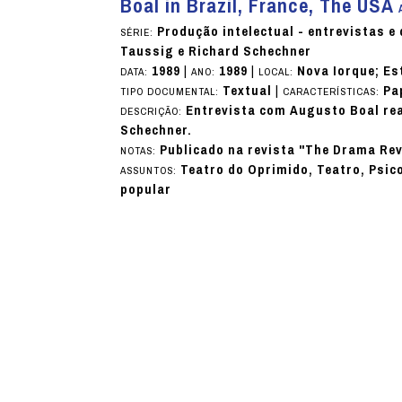
Boal in Brazil, France, The USA
Produção intelectual - entrevistas 
SÉRIE:
Taussig e Richard Schechner
1989
|
1989
|
Nova Iorque; E
DATA:
ANO:
LOCAL:
Textual
|
Pa
TIPO DOCUMENTAL:
CARACTERÍSTICAS:
Entrevista com Augusto Boal rea
DESCRIÇÃO:
Schechner.
Publicado na revista "The Drama Rev
NOTAS:
Teatro do Oprimido, Teatro, Psic
ASSUNTOS:
popular