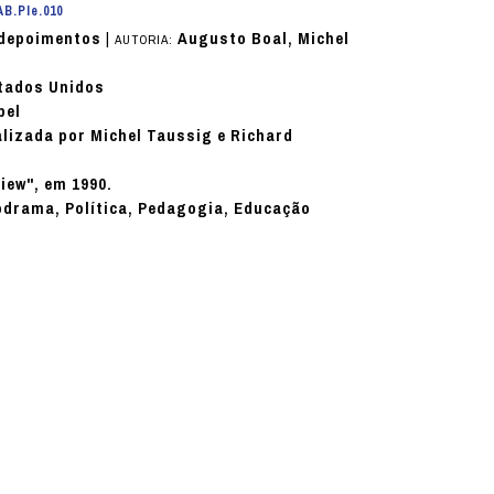
AB.PIe.010
e depoimentos
|
Augusto Boal, Michel
AUTORIA:
stados Unidos
pel
lizada por Michel Taussig e Richard
iew", em 1990.
odrama, Política, Pedagogia, Educação