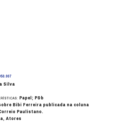
950.007
a Silva
)
Papel; P&b
RÍSTICAS:
obre Bibi Ferreira publicada na coluna
Correio Paulistano.
ia, Atores