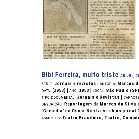
Bibi Ferreira, muito triste
AB.JRrj.1
Jornais e revistas
|
Marcos d
SÉRIE:
AUTORIA:
[1953]
|
1953
|
São Paulo (SP
DATA:
ANO:
LOCAL:
Jornais e Revistas
|
TIPO DOCUMENTAL:
CARACTE
Reportagem de Marcos da Silva s
DESCRIÇÃO:
‘Comédia’ de Oscar Nimtzovitch no jornal 
Teatro Brasileiro, Teatro, Coméd
ASSUNTOS: