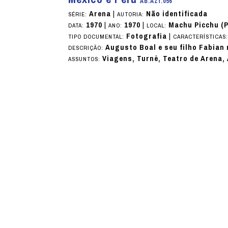
AB.AZf.056
Arena
|
Não identificada
SÉRIE:
AUTORIA:
1970
|
1970
|
Machu Picchu (P
DATA:
ANO:
LOCAL:
Fotografia
|
TIPO DOCUMENTAL:
CARACTERÍSTICAS
Augusto Boal e seu filho Fabian 
DESCRIÇÃO:
Viagens, Turnê, Teatro de Arena,
ASSUNTOS: