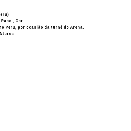
eru)
Papel, Cor
:
no Peru, por ocasião da turnê do Arena.
 Atores