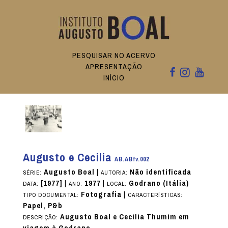
PESQUISAR NO ACERVO
APRESENTAÇÃO
INÍCIO
Augusto e Cecilia
AB.ABfv.002
Augusto Boal
|
Não identificada
SÉRIE:
AUTORIA:
[1977]
|
1977
|
Godrano (Itália)
DATA:
ANO:
LOCAL:
Fotografia
|
TIPO DOCUMENTAL:
CARACTERÍSTICAS:
Papel, P&b
Augusto Boal e Cecilia Thumim em
DESCRIÇÃO: