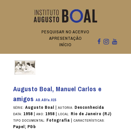
PESQUISAR NO ACERVO
APRESENTAÇÃO
INÍCIO
Augusto Boal, Manuel Carlos e
amigos
AB.ABfa.015
Augusto Boal
|
Desconhecida
SÉRIE:
AUTORIA:
1958
|
1958
|
Rio de Janeiro (RJ)
DATA:
ANO:
LOCAL:
Fotografia
|
TIPO DOCUMENTAL:
CARACTERÍSTICAS:
Papel; P&b