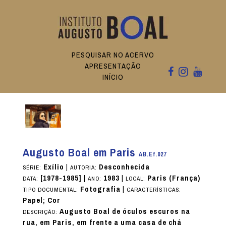
PESQUISAR NO ACERVO
APRESENTAÇÃO
INÍCIO
Augusto Boal em Paris
AB.Ef.027
Exílio
|
Desconhecida
SÉRIE:
AUTORIA:
[1978-1985]
|
1983
|
Paris (França)
DATA:
ANO:
LOCAL:
Fotografia
|
TIPO DOCUMENTAL:
CARACTERÍSTICAS:
Papel; Cor
Augusto Boal de óculos escuros na
DESCRIÇÃO:
rua, em Paris, em frente a uma casa de chá