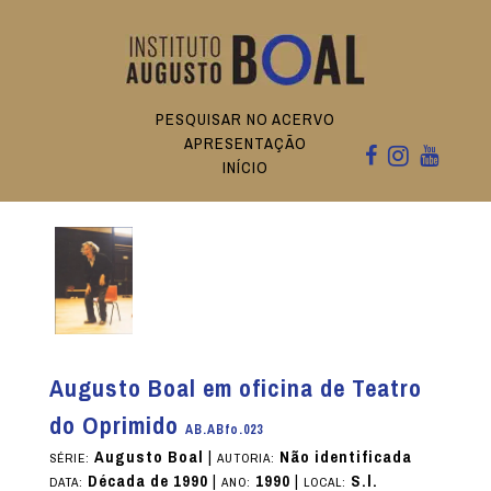
PESQUISAR NO ACERVO
APRESENTAÇÃO
INÍCIO
Augusto Boal em oficina de Teatro
do Oprimido
AB.ABfo.023
Augusto Boal
|
Não identificada
SÉRIE:
AUTORIA:
Década de 1990
|
1990
|
S.l.
DATA:
ANO:
LOCAL: