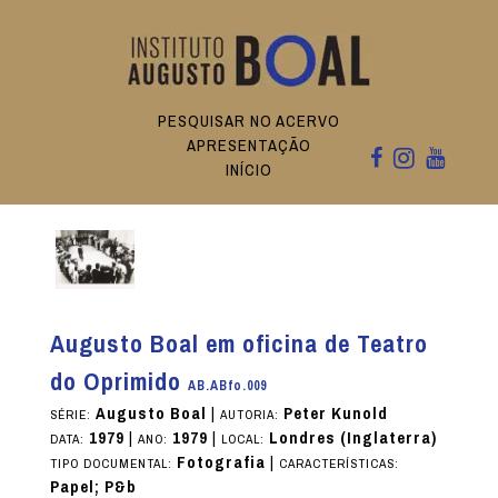
PESQUISAR NO ACERVO
APRESENTAÇÃO
INÍCIO
Augusto Boal em oficina de Teatro
do Oprimido
AB.ABfo.009
Augusto Boal
|
Peter Kunold
SÉRIE:
AUTORIA:
1979
|
1979
|
Londres (Inglaterra)
DATA:
ANO:
LOCAL:
Fotografia
|
TIPO DOCUMENTAL:
CARACTERÍSTICAS:
Papel; P&b