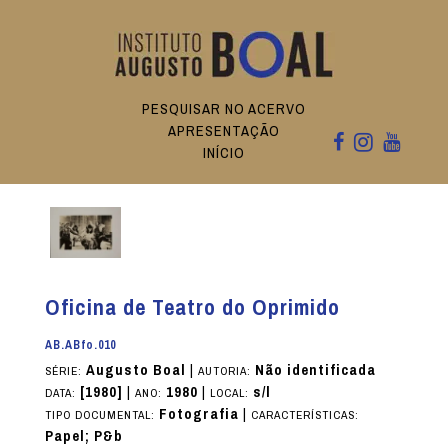
PESQUISAR NO ACERVO
APRESENTAÇÃO
INÍCIO
Oficina de Teatro do Oprimido
AB.ABfo.010
Augusto Boal
|
Não identificada
SÉRIE:
AUTORIA:
[1980]
|
1980
|
s/l
DATA:
ANO:
LOCAL:
Fotografia
|
TIPO DOCUMENTAL:
CARACTERÍSTICAS:
Papel; P&b