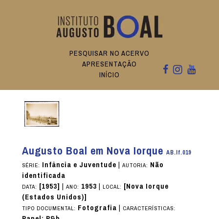
PESQUISAR NO ACERVO
APRESENTAÇÃO
INÍCIO
Augusto Boal em Nova Iorque
AB.If.019
Infância e Juventude
|
Não
SÉRIE:
AUTORIA:
identificada
[1953]
|
1953
|
[Nova Iorque
DATA:
ANO:
LOCAL:
(Estados Unidos)]
Fotografia
|
TIPO DOCUMENTAL:
CARACTERÍSTICAS:
Papel; P&b