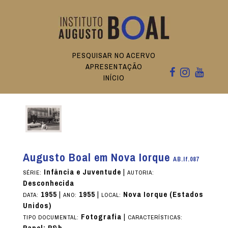
PESQUISAR NO ACERVO
APRESENTAÇÃO
INÍCIO
Augusto Boal em Nova Iorque
AB.If.087
Infância e Juventude
|
SÉRIE:
AUTORIA:
Desconhecida
1955
|
1955
|
Nova Iorque (Estados
DATA:
ANO:
LOCAL:
Unidos)
Fotografia
|
TIPO DOCUMENTAL:
CARACTERÍSTICAS: