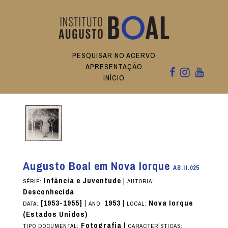
PESQUISAR NO ACERVO
APRESENTAÇÃO
INÍCIO
Augusto Boal em Nova Iorque
AB.If.025
Infância e Juventude
|
SÉRIE:
AUTORIA:
Desconhecida
[1953-1955]
|
1953
|
Nova Iorque
DATA:
ANO:
LOCAL:
(Estados Unidos)
Fotografia
|
TIPO DOCUMENTAL:
CARACTERÍSTICAS: