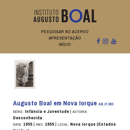
PESQUISAR NO ACERVO
APRESENTAÇÃO
INÍCIO
Augusto Boal em Nova Iorque
AB.If.083
Infância e Juventude
|
SÉRIE:
AUTORIA:
Desconhecida
1955
|
1955
|
Nova Iorque (Estados
DATA:
ANO:
LOCAL: