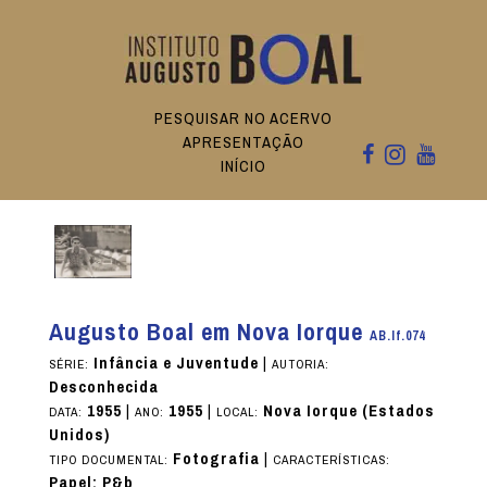
PESQUISAR NO ACERVO
APRESENTAÇÃO
INÍCIO
Augusto Boal em Nova Iorque
AB.If.074
Infância e Juventude
|
SÉRIE:
AUTORIA:
Desconhecida
1955
|
1955
|
Nova Iorque (Estados
DATA:
ANO:
LOCAL:
Unidos)
Fotografia
|
TIPO DOCUMENTAL:
CARACTERÍSTICAS:
Papel; P&b