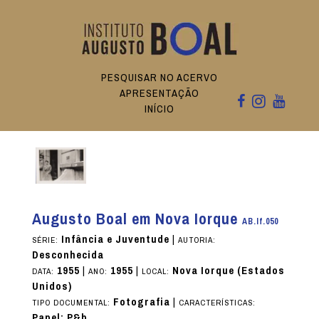
PESQUISAR NO ACERVO
APRESENTAÇÃO
INÍCIO
Augusto Boal em Nova Iorque
AB.If.050
Infância e Juventude
|
SÉRIE:
AUTORIA:
Desconhecida
1955
|
1955
|
Nova Iorque (Estados
DATA:
ANO:
LOCAL:
Unidos)
Fotografia
|
TIPO DOCUMENTAL:
CARACTERÍSTICAS:
Papel; P&b