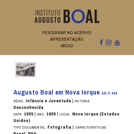
PESQUISAR NO ACERVO
APRESENTAÇÃO
INÍCIO
Augusto Boal em Nova Iorque
AB.If.044
Infância e Juventude
|
SÉRIE:
AUTORIA:
Desconhecida
1955
|
1955
|
Nova Iorque (Estados
DATA:
ANO:
LOCAL:
Unidos)
Fotografia
|
TIPO DOCUMENTAL:
CARACTERÍSTICAS:
Papel; P&b