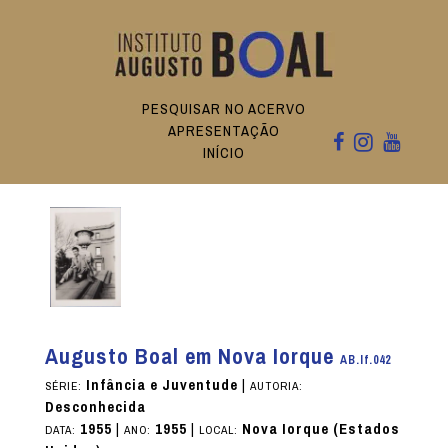
PESQUISAR NO ACERVO
APRESENTAÇÃO
INÍCIO
Augusto Boal em Nova Iorque
AB.If.042
Infância e Juventude
|
SÉRIE:
AUTORIA:
Desconhecida
1955
|
1955
|
Nova Iorque (Estados
DATA:
ANO:
LOCAL: