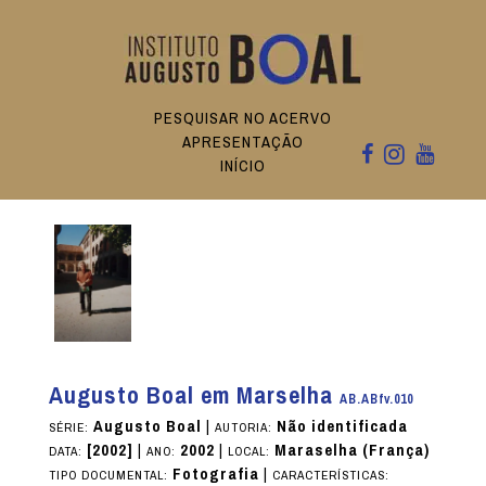
PESQUISAR NO ACERVO
APRESENTAÇÃO
INÍCIO
Augusto Boal em Marselha
AB.ABfv.010
Augusto Boal
|
Não identificada
SÉRIE:
AUTORIA:
[2002]
|
2002
|
Maraselha (França)
DATA:
ANO:
LOCAL:
Fotografia
|
TIPO DOCUMENTAL:
CARACTERÍSTICAS: