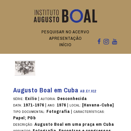
PESQUISAR NO ACERVO
APRESENTAÇÃO
INÍCIO
Augusto Boal em Cuba
AB.Ef.012
Exílio
|
Desconhecida
SÉRIE:
AUTORIA:
1971-1976
|
1976
|
[Havana-Cuba]
DATA:
ANO:
LOCAL:
Fotografia
|
TIPO DOCUMENTAL:
CARACTERÍSTICAS:
Papel; P&b
Augusto Boal em uma praça em Cuba
DESCRIÇÃO:
Fotografia, Encontros e congressos,
ASSUNTOS: