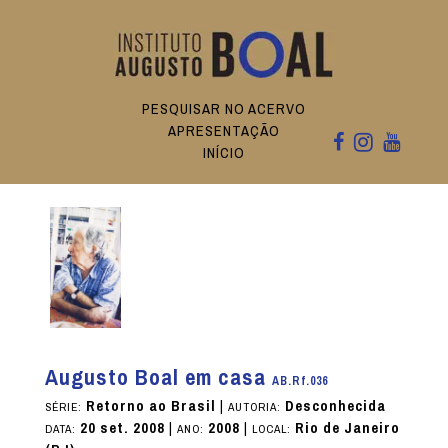
PESQUISAR NO ACERVO
APRESENTAÇÃO
INÍCIO
Augusto Boal em casa
AB.Rf.036
Retorno ao Brasil
|
Desconhecida
SÉRIE:
AUTORIA:
20 set. 2008
|
2008
|
Rio de Janeiro
DATA:
ANO:
LOCAL: