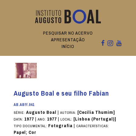
PESQUISAR NO ACERVO
APRESENTAÇÃO
INÍCIO
Augusto Boal e seu filho Fabian
AB.ABff.041
Augusto Boal
|
[Cecilia Thumim]
SÉRIE:
AUTORIA:
1977
|
1977
|
[Lisboa (Portugal)]
DATA:
ANO:
LOCAL:
Fotografia
|
TIPO DOCUMENTAL:
CARACTERÍSTICAS:
Papel; Cor