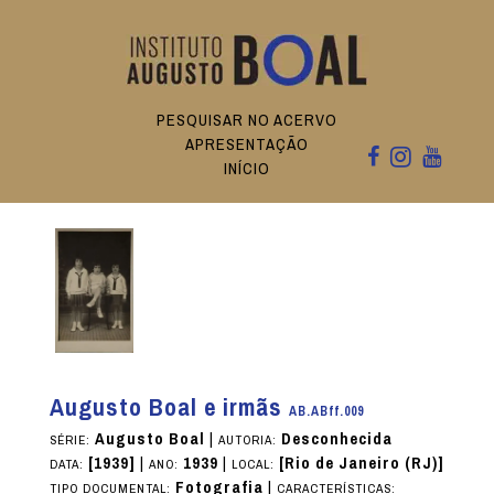
PESQUISAR NO ACERVO
APRESENTAÇÃO
INÍCIO
Augusto Boal e irmãs
AB.ABff.009
Augusto Boal
|
Desconhecida
SÉRIE:
AUTORIA:
[1939]
|
1939
|
[Rio de Janeiro (RJ)]
DATA:
ANO:
LOCAL:
Fotografia
|
TIPO DOCUMENTAL:
CARACTERÍSTICAS: