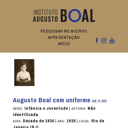
PESQUISAR NO ACERVO
APRESENTAÇÃO
INÍCIO
Augusto Boal com uniforme
AB.If.003
Infância e Juventude
|
Não
SÉRIE:
AUTORIA:
identificada
Década de 1930
|
1935
|
Rio de
DATA:
ANO:
LOCAL:
Janeiro (RJ)