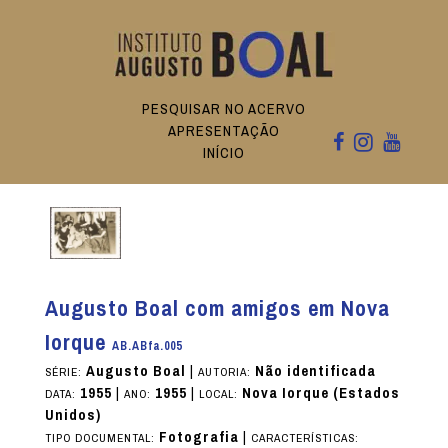
PESQUISAR NO ACERVO
APRESENTAÇÃO
INÍCIO
Augusto Boal com amigos em Nova
Iorque
AB.ABfa.005
Augusto Boal
|
Não identificada
SÉRIE:
AUTORIA:
1955
|
1955
|
Nova Iorque (Estados
DATA:
ANO:
LOCAL:
Unidos)
Fotografia
|
TIPO DOCUMENTAL:
CARACTERÍSTICAS: