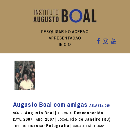
PESQUISAR NO ACERVO
APRESENTAÇÃO
INÍCIO
Augusto Boal com amigas
AB.ABfa.040
Augusto Boal
|
Desconhecida
SÉRIE:
AUTORIA:
2007
|
2007
|
Rio de Janeiro (RJ)
DATA:
ANO:
LOCAL:
Fotografia
|
TIPO DOCUMENTAL:
CARACTERÍSTICAS: