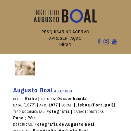
PESQUISAR NO ACERVO
APRESENTAÇÃO
INÍCIO
Augusto Boal
AB.Ef.016a
Exílio
|
Desconhecida
SÉRIE:
AUTORIA:
[1977]
|
1977
|
[Lisboa (Portugal)]
DATA:
ANO:
LOCAL:
Fotografia
|
TIPO DOCUMENTAL:
CARACTERÍSTICAS:
Papel; P&b
Fotografia de Augusto Boal.
DESCRIÇÃO:
Fotografia, Augusto Boal