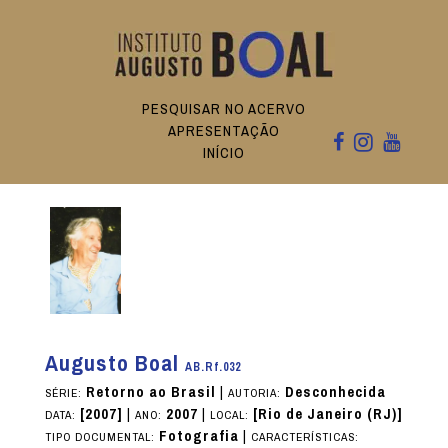
PESQUISAR NO ACERVO
APRESENTAÇÃO
INÍCIO
Augusto Boal
AB.Rf.032
Retorno ao Brasil
|
Desconhecida
SÉRIE:
AUTORIA:
[2007]
|
2007
|
[Rio de Janeiro (RJ)]
DATA:
ANO:
LOCAL:
Fotografia
|
TIPO DOCUMENTAL:
CARACTERÍSTICAS: