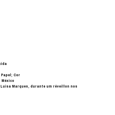
cida
Papel; Cor
:
o México
 Luisa Marques, durante um réveillon nos