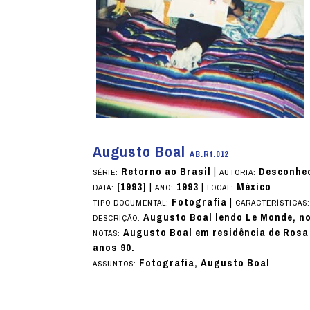
Augusto Boal
AB.Rf.012
Retorno ao Brasil
|
Desconhe
SÉRIE:
AUTORIA:
[1993]
|
1993
|
México
DATA:
ANO:
LOCAL:
Fotografia
|
TIPO DOCUMENTAL:
CARACTERÍSTICAS
Augusto Boal lendo Le Monde, n
DESCRIÇÃO:
Augusto Boal em residência de Rosa
NOTAS:
anos 90.
Fotografia, Augusto Boal
ASSUNTOS: