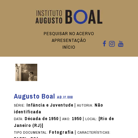
PESQUISAR NO ACERVO
APRESENTAÇÃO
INÍCIO
Augusto Boal
AB.If.008
Infância e Juventude
|
Não
SÉRIE:
AUTORIA:
identificada
Década de 1950
|
1950
|
[Rio de
DATA:
ANO:
LOCAL:
Janeiro (RJ)]
Fotografia
|
TIPO DOCUMENTAL:
CARACTERÍSTICAS: