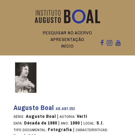
PESQUISAR NO ACERVO
APRESENTAÇÃO
INÍCIO
Augusto Boal
AB.ABf.253
Augusto Boal
|
Verti
SÉRIE:
AUTORIA:
Década de 1980
|
1980
|
S.l.
DATA:
ANO:
LOCAL:
Fotografia
|
TIPO DOCUMENTAL:
CARACTERÍSTICAS: