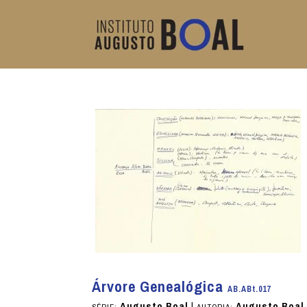
Árvore Genealógica
AB.ABt.017
Augusto Boal
|
Augusto Boal
SÉRIE:
AUTORIA: