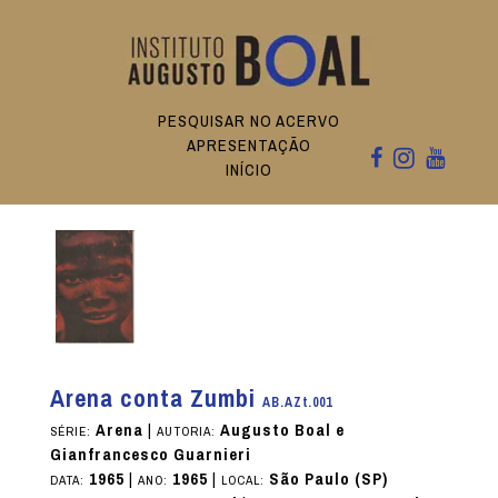
PESQUISAR NO ACERVO
APRESENTAÇÃO
INÍCIO
Arena conta Zumbi
AB.AZt.001
Arena
|
Augusto Boal e
SÉRIE:
AUTORIA:
Gianfrancesco Guarnieri
1965
|
1965
|
São Paulo (SP)
DATA:
ANO:
LOCAL: