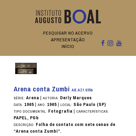
PESQUISAR NO ACERVO
APRESENTAÇÃO
INÍCIO
Arena conta Zumbi
AB.AZf.035b
Arena
|
Derly Marques
SÉRIE:
AUTORIA:
1965
|
1965
|
São Paulo (SP)
DATA:
ANO:
LOCAL:
Fotografia
|
TIPO DOCUMENTAL:
CARACTERÍSTICAS:
PAPEL, P&b
Folha de contato com sete cenas de
DESCRIÇÃO:
“Arena conta Zumbi”.