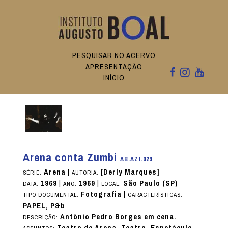
PESQUISAR NO ACERVO
APRESENTAÇÃO
INÍCIO
Arena conta Zumbi
AB.AZf.029
Arena
|
[Derly Marques]
SÉRIE:
AUTORIA:
1969
|
1969
|
São Paulo (SP)
DATA:
ANO:
LOCAL:
Fotografia
|
TIPO DOCUMENTAL:
CARACTERÍSTICAS:
PAPEL, P&b
Antônio Pedro Borges em cena.
DESCRIÇÃO:
Teatro de Arena, Teatro, Espetáculo