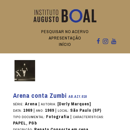
PESQUISAR NO ACERVO
APRESENTAÇÃO
INÍCIO
Arena conta Zumbi
AB.AZf.018
Arena
|
[Derly Marques]
SÉRIE:
AUTORIA:
1969
|
1969
|
São Paulo (SP)
DATA:
ANO:
LOCAL:
Fotografia
|
TIPO DOCUMENTAL:
CARACTERÍSTICAS:
PAPEL, P&b
Renato Consorte em cena.
DESCRIÇÃO: