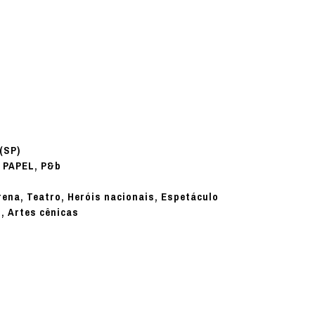
(SP)
PAPEL, P&b
:
ena, Teatro, Heróis nacionais, Espetáculo
s, Artes cênicas