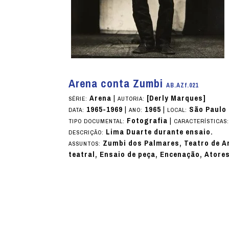
Arena conta Zumbi
AB.AZf.021
Arena
|
[Derly Marques]
SÉRIE:
AUTORIA:
1965-1969
|
1965
|
São Paulo 
DATA:
ANO:
LOCAL:
Fotografia
|
TIPO DOCUMENTAL:
CARACTERÍSTICAS
Lima Duarte durante ensaio.
DESCRIÇÃO:
Zumbi dos Palmares, Teatro de Ar
ASSUNTOS:
teatral, Ensaio de peça, Encenação, Atore