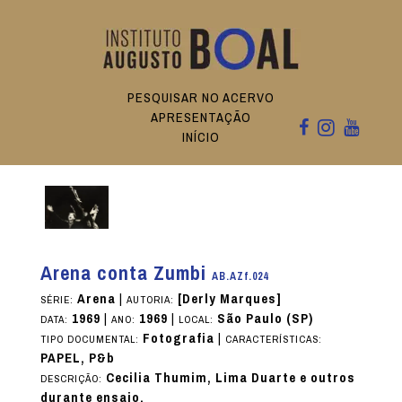
PESQUISAR NO ACERVO
APRESENTAÇÃO
INÍCIO
Arena conta Zumbi
AB.AZf.024
Arena
|
[Derly Marques]
SÉRIE:
AUTORIA:
1969
|
1969
|
São Paulo (SP)
DATA:
ANO:
LOCAL:
Fotografia
|
TIPO DOCUMENTAL:
CARACTERÍSTICAS:
PAPEL, P&b
Cecilia Thumim, Lima Duarte e outros
DESCRIÇÃO:
durante ensaio.