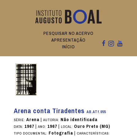
PESQUISAR NO ACERVO
APRESENTAÇÃO
INÍCIO
Arena conta Tiradentes
AB.ATf.055
Arena
|
Não identificada
SÉRIE:
AUTORIA:
1967
|
1967
|
Ouro Preto (MG)
DATA:
ANO:
LOCAL:
Fotografia
|
TIPO DOCUMENTAL:
CARACTERÍSTICAS: