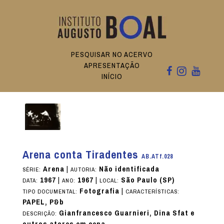
PESQUISAR NO ACERVO
APRESENTAÇÃO
INÍCIO
Arena conta Tiradentes
AB.ATf.028
Arena
|
Não identificada
SÉRIE:
AUTORIA:
1967
|
1967
|
São Paulo (SP)
DATA:
ANO:
LOCAL:
Fotografia
|
TIPO DOCUMENTAL:
CARACTERÍSTICAS:
PAPEL, P&b
Gianfrancesco Guarnieri, Dina Sfat e
DESCRIÇÃO:
outros atores em cena.