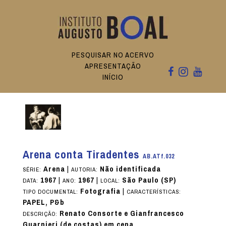
PESQUISAR NO ACERVO
APRESENTAÇÃO
INÍCIO
Arena conta Tiradentes
AB.ATf.032
Arena
|
Não identificada
SÉRIE:
AUTORIA:
1967
|
1967
|
São Paulo (SP)
DATA:
ANO:
LOCAL:
Fotografia
|
TIPO DOCUMENTAL:
CARACTERÍSTICAS:
PAPEL, P&b
Renato Consorte e Gianfrancesco
DESCRIÇÃO:
Guarnieri (de costas) em cena.